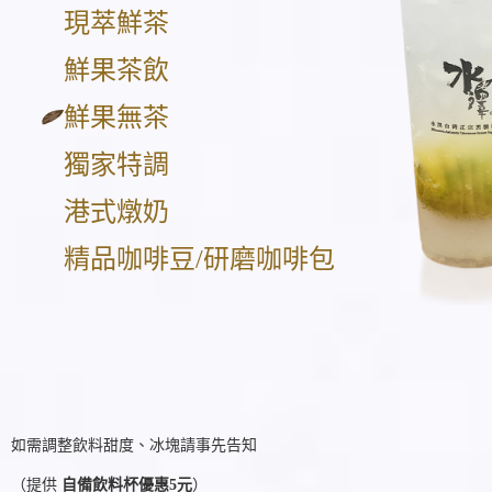
現萃鮮茶
鮮果茶飲
鮮果無茶
獨家特調
港式燉奶
精品咖啡豆/研磨咖啡包
如需調整飲料甜度、冰塊請事先告知
（提供
自備飲料杯優惠5元
）