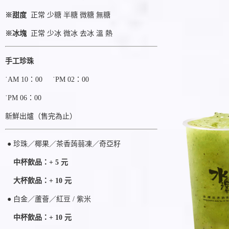
※甜度
正常 少糖 半糖 微糖 無糖
※冰塊
正常 少冰 微冰 去冰 溫 熱
手工珍珠
˙AM 10：00 ˙PM 02：00
˙PM 06：00
新鮮出爐（售完為止）
● 珍珠／椰果／
茶香蒟蒻凍
／
奇亞籽
中杯飲品：+ 5 元
大杯飲品：+ 10 元
● 白金／蘆薈／紅豆
/ 紫米
中杯飲品：+ 10 元