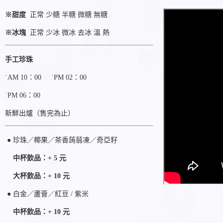
※甜度
正常 少糖 半糖 微糖 無糖
※冰塊
正常 少冰 微冰 去冰 溫 熱
手工珍珠
˙AM 10：00 ˙PM 02：00
˙PM 06：00
新鮮出爐（售完為止）
● 珍珠／椰果／
茶香蒟蒻凍
／
奇亞籽
中杯飲品：+ 5 元
大杯飲品：+ 10 元
● 白金／蘆薈／紅豆
/ 紫米
中杯飲品：+ 10 元