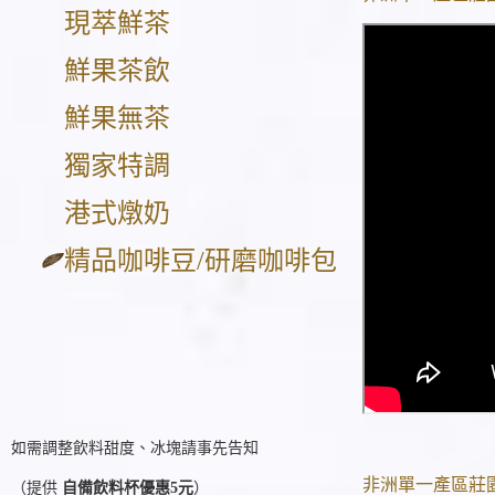
現萃鮮茶
鮮果茶飲
鮮果無茶
獨家特調
港式燉奶
精品咖啡豆/研磨咖啡包
如需調整飲料甜度、冰塊請事先告知
非洲單一產區莊
（提供
自備飲料杯優惠5元
）